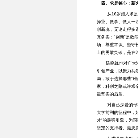
四、求是铭心：薪
从16岁踏入求是
择业、做事、做人一
创新魂，无论走得多
真务实；“创新”是
场、尊重常识、坚守
上的勇敢突破，是在
陈晓锋也对广大浙
引领产业，以聚力共
局，敢于选择那些“
家，科创之路或许艰
最坚实的后盾。
对自己深爱的母校
大学前列的征程中，
才”的最强引擎，为
坚定的支持者、最忠