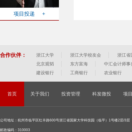
项目投递 +
合作伙伴：
浙江大学
浙江大学校友会
浙江省
北京观韬
东方富海
中汇会计师事
建设银行
工商银行
农业银行
首页
关于我们
投资管理
科发微投
项
公司地址：杭州市临平区红丰路600号浙江省国家大学科技园（临平）1号楼2层/3层
邮政编码：310003